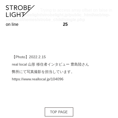
Warning
: Trying to access array offset on false in
/home/strobelight/strobelight.jp/public_html/web/wp-
content/themes/strobe_child/single.php
on line
25
【Photo】2022.2.15
real local 山形 移住者インタビュー 豊島陸さん
弊所にて写真撮影を担当しています。
https://www.reallocal.jp/104096
TOP PAGE